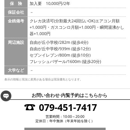
保 険
加入要 10,000円/2年
保証会社
－
金銭備考
クレカ決済可(分割最大24回払いOK)エアコン月額
+1.000円・ガスコンロ月額+1.000円・瞬間湯沸かし
器+1.000円
周辺施設
自由が丘小学校/282m (徒歩4分)
自由が丘中学校/939m (徒歩12分)
セブンイレブン/800m (徒歩10分)
フレッシュバザール/1600m (徒歩20分)
大学など
－
表示の情報と現況に差異がある場合は現況優先となります。
お問い合わせ·内覧予約は
こちらから
079-451-7417
営業時間：10:00～20:00
定休日：年中無休（年末年始を除く）