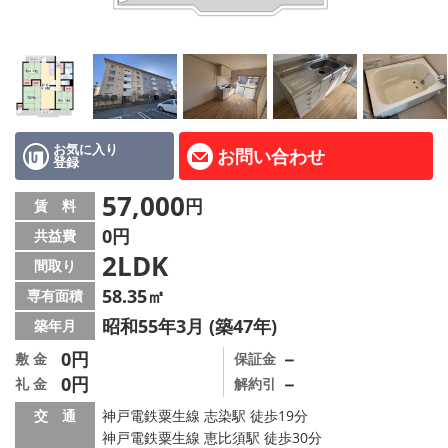
路線·駅から探す
地域から探す
地図から探す
スタッフ紹介
お気に入り
お問い合わせ
登録
Instagram
57,000
円
賃 料
0円
共益費
店舗情報·アクセス
2LDK
間取り
会社概要
58.35㎡
専有面積
昭和55年3月 (築47年)
築年月
メールでお問い合わせ
0円
－
敷 金
保証金
0円
－
礼 金
解約引
交 通
神戸電鉄粟生線 志染駅 徒歩19分
神戸電鉄粟生線 恵比須駅 徒歩30分