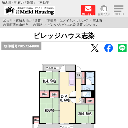
×
加古川・明石の「賃貸」「不動産」
問い合わせ
お気に入り
TOPページ
加古川・東加古川の「賃貸」「不動産」はメイキハウジング
三木市
志染町西自由が丘
志染駅
ビレッジハウス志染 賃貸マンション
☆メイキハウジングオススメ物件特集☆
ビレッジハウス志染
物件番号/
1057244808
都市ガス物件
初期費用リーズナブル物件
ファミリー物件
ペットOK物件
保証人不要物件
◆新築物件の新設備で快適♪◆