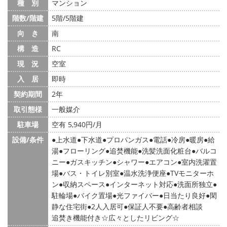
種 別
マンション
階数/階建
5階/5階建
向 き
南
構 造
RC
現 況
空室
入 居
即時
契約期間
2年
取引態様
一般媒介
駐車場
空有 5,940円/月
設備/条件
上水道
下水道
プロパンガス
電話
冷房
暖房
給
湯
フローリング
追焚機能
洗髪洗面化粧台
バルコ
ニー
ガスキッチン
シャワー
エアコン
室内洗濯置
場
バス・トイレ別室
温水洗浄便座
TVモニターホ
ン
収納スペース
インターネット対応
洗面所独立
駐輪場
バイク置場
光ファイバー
日当たり良好
閑
静な住宅街
2人入居可
保証人不要
高齢者相談
追焚き機能付き☆広々としたリビング☆