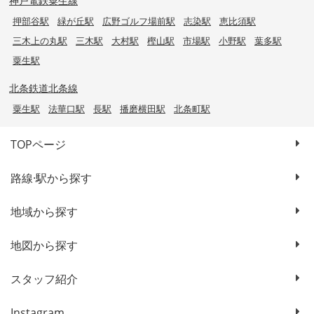
神戸電鉄粟生線
押部谷駅
緑が丘駅
広野ゴルフ場前駅
志染駅
恵比須駅
三木上の丸駅
三木駅
大村駅
樫山駅
市場駅
小野駅
葉多駅
粟生駅
北条鉄道北条線
粟生駅
法華口駅
長駅
播磨横田駅
北条町駅
TOPページ
路線·駅から探す
地域から探す
地図から探す
スタッフ紹介
Instagram