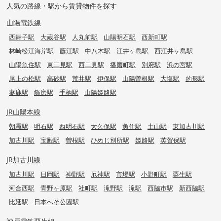
人気の路線・駅から賃貸物件を探す
山陽電鉄線
西舞子駅
大蔵谷駅
人丸前駅
山陽明石駅
西新町駅
林崎松江海岸駅
藤江駅
中八木駅
江井ヶ島駅
西江井ヶ島駅
山陽魚住駅
東二見駅
西二見駅
播磨町駅
別府駅
浜の宮駅
尾上の松駅
高砂駅
荒井駅
伊保駅
山陽曽根駅
大塩駅
的形駅
妻鹿駅
飾磨駅
手柄駅
山陽姫路駅
JR山陽本線
朝霧駅
明石駅
西明石駅
大久保駅
魚住駅
土山駅
東加古川駅
加古川駅
宝殿駅
曽根駅
ひめじ別所駅
姫路駅
英賀保駅
JR加古川線
加古川駅
日岡駅
神野駅
厄神駅
市場駅
小野町駅
粟生駅
河合西駅
青野ヶ原駅
社町駅
滝野駅
滝駅
西脇市駅
新西脇駅
比延駅
日本へそ公園駅