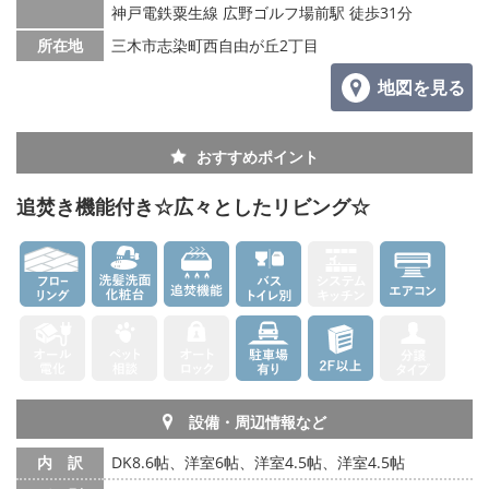
神戸電鉄粟生線 広野ゴルフ場前駅 徒歩31分
所在地
三木市志染町西自由が丘2丁目
地図を見る
おすすめポイント
追焚き機能付き☆広々としたリビング☆
設備・周辺情報など
内 訳
DK8.6帖、洋室6帖、洋室4.5帖、洋室4.5帖