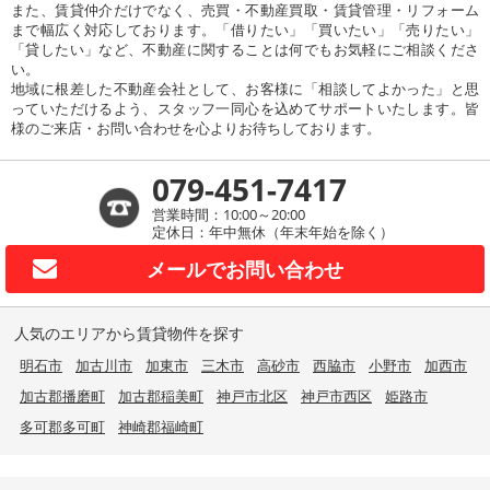
また、賃貸仲介だけでなく、売買・不動産買取・賃貸管理・リフォーム
まで幅広く対応しております。「借りたい」「買いたい」「売りたい」
「貸したい」など、不動産に関することは何でもお気軽にご相談くださ
い。
地域に根差した不動産会社として、お客様に「相談してよかった」と思
っていただけるよう、スタッフ一同心を込めてサポートいたします。皆
様のご来店・お問い合わせを心よりお待ちしております。
079-451-7417
営業時間：10:00～20:00
定休日：年中無休（年末年始を除く）
メールで
お問い合わせ
人気のエリアから賃貸物件を探す
明石市
加古川市
加東市
三木市
高砂市
西脇市
小野市
加西市
加古郡播磨町
加古郡稲美町
神戸市北区
神戸市西区
姫路市
多可郡多可町
神崎郡福崎町