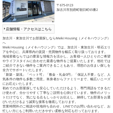
〒675-0123
加古川市別府町朝日町65番2
店舗情報・アクセスはこちら
加古川・東加古川でお部屋探しならMeiki Housing（メイキハウジング）
へ
Meiki Housing（メイキハウジング）では、加古川・東加古川・明石エリ
アを中心に、兵庫県内の賃貸・売買物件を幅広く取り扱っております。
地域密着ならではの豊富な情報力を活かし、お客様一人ひとりのご希望
やライフスタイルに合わせた最適な物件をご提案いたします。他社では
ご紹介できない物件をご案内できることもあり、理想のお住まい探しを
全力でサポートいたします。
「新築・築浅」「ペット可」「敷金・礼金0円」「保証人不要」など、人
気条件の物件も多数ご用意。単身者からファミリーまで、幅広いニーズ
にお応えいたします。
初めてのお部屋探しでも安心していただけるよう、専門用語をできるだ
け使わず、分かりやすく丁寧なご説明を心掛けています。物件のメリッ
トだけでなく、気になる点もしっかりお伝えし、納得してお部屋をお選
びいただけるよう誠実な接客を徹底しております。
営業時間外のご相談や現地待ち合わせ、LINEでのお問い合わせなど、お
忙しい方にもご利用いただきやすい柔軟な対応も行っております。