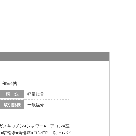
帖、和室6帖
構 造
軽量鉄骨
取引態様
一般媒介
ガスキッチン
シャワー
エアコン
室
立
駐輪場
角部屋
コンロ2口以上
バイ