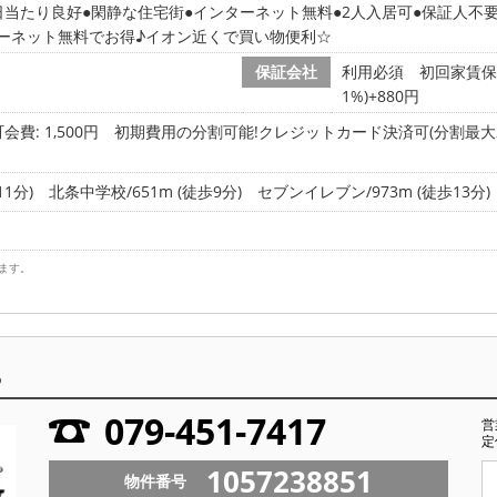
日当たり良好
閑静な住宅街
インターネット無料
2人入居可
保証人不
ーネット無料でお得♪イオン近くで買い物便利☆
保証会社
利用必須 初回家賃保証
1%)+880円
会費: 1,500円
初期費用の分割可能!クレジットカード決済可(分割最大2
1分)
北条中学校/651m (徒歩9分)
セブンイレブン/973m (徒歩13分)
ます。
ら
079-451-7417
営
定
1057238851
物件番号