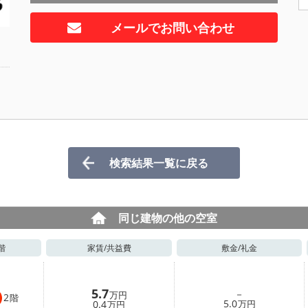
メールでお問い合わせ
検索結果一覧に戻る
同じ建物の他の空室
階
家賃/
共益費
敷金/
礼金
5.7
－
万円
2
階
5.0
0.4
万円
万円