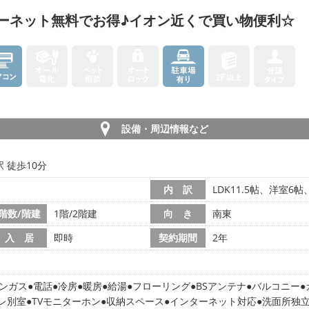
ーネット無料でお得♪イオン近くで買い物便利☆
設備・周辺情報など
 徒歩10分
内 訳
LDK11.5帖、洋室6
階数/階建
1階/2階建
向 き
南東
入 居
即時
契約期間
2年
ンガス
電話
冷房
暖房
給湯
フローリング
BSアンテナ
バルコニー
レ別室
TVモニターホン
収納スペース
インターネット対応
洗面所独