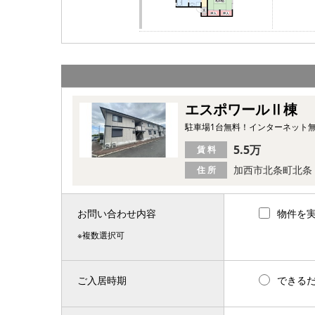
エスポワールⅡ棟
駐車場1台無料！インターネット
5.5万
賃 料
加西市北条町北条
住 所
お問い合わせ内容
物件を
※複数選択可
ご入居時期
できる