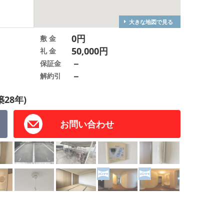
大きな地図で見る
0円
敷 金
50,000円
礼 金
－
保証金
－
解約引
築28年)
お問い合わせ