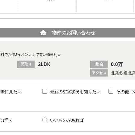
物件のお問い合わせ
無料でお得♪イオン近くで買い物便利☆
2LDK
0.0万
間取り
敷 金
北条鉄道北条
アクセス
実際に見たい
最新の空室状況を知りたい
その他（
だけ早く
いいものがあれば