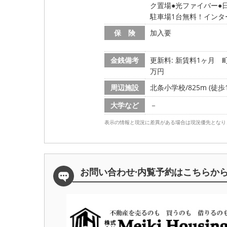
ク置場
光ファイバー
駐車場1台無料！インタ
保 険
加入要
金銭備考
更新料: 新賃料1ヶ月
町
万円
周辺施設
北条小学校/825m (徒歩1
大学など
－
表示の情報と現況に差異がある場合は現況優先となり
お問い合わせ·内覧予約は
こちらか