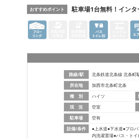
駐車場1台無料！インタ
おすすめポイント
路線/駅
北条鉄道北条線 北条町駅
所在地
加西市北条町北条
種 別
ハイツ
現 況
空室
駐車場
空有
設備/条件
上水道
下水道
プロパ
内洗濯置場
バス・トイ