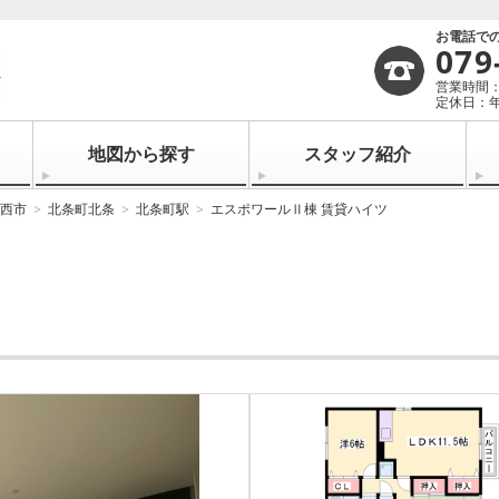
お電話で
079
営業時間：1
定休日：
地図から探す
スタッフ紹介
西市
北条町北条
北条町駅
エスポワールⅡ棟 賃貸ハイツ