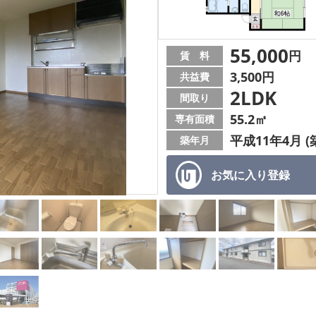
55,000
円
賃 料
3,500円
共益費
2LDK
間取り
55.2㎡
専有面積
平成11年4月 (
築年月
お気に入り
登録