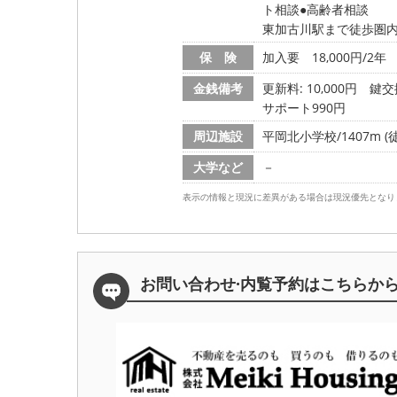
ト相談
高齢者相談
東加古川駅まで徒歩圏
保 険
加入要 18,000円/2年
金銭備考
更新料: 10,000円
鍵交換
サポート990円
周辺施設
平岡北小学校/1407m (
大学など
－
表示の情報と現況に差異がある場合は現況優先となり
お問い合わせ·内覧予約は
こちらか