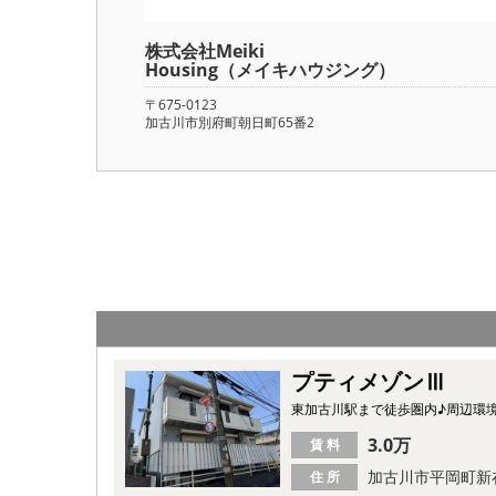
株式会社Meiki
Housing（メイキハウジング）
〒675-0123
加古川市別府町朝日町65番2
プティメゾンⅢ
東加古川駅まで徒歩圏内♪周辺環
3.0万
賃 料
加古川市平岡町新
住 所