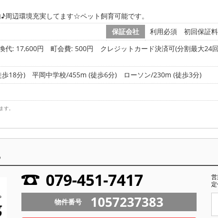
内♪周辺環境充実してます☆ペット飼育可能です。
保証会社
利用必須 初回保証料:
代: 17,600円
町会費: 500円
クレジットカード決済可(分割最大24回
徒歩18分)
平岡中学校/455m (徒歩6分)
ローソン/230m (徒歩3分)
ます。
ら
079-451-7417
営
定
1057237383
物件番号