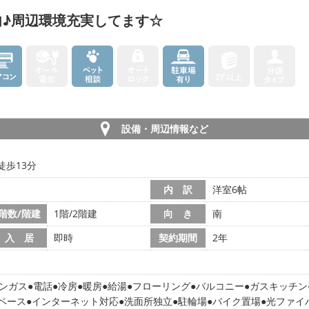
♪周辺環境充実してます☆
設備・周辺情報など
徒歩13分
内 訳
洋室6帖
階数/階建
1階/2階建
向 き
南
入 居
即時
契約期間
2年
ンガス
電話
冷房
暖房
給湯
フローリング
バルコニー
ガスキッチン
ペース
インターネット対応
洗面所独立
駐輪場
バイク置場
光ファイ