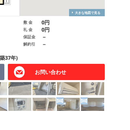
大きな地図で見る
0円
敷 金
0円
礼 金
－
保証金
－
解約引
築37年)
お問い合わせ