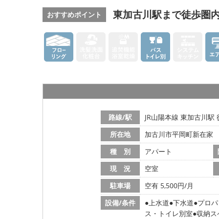
東加古川駅まで徒歩圏内
おすすめポイント
路線/駅
JR山陽本線 東加古川駅 
所在地
加古川市平岡町新在家
種 別
アパート
現 況
空室
駐車場
空有 5,500円/月
設備/条件
上水道
下水道
プロパ
ス・トイレ別室
収納ス