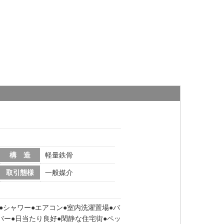
構 造
軽量鉄骨
取引態様
一般媒介
シャワー
エアコン
室内洗濯置場
バ
バー
日当たり良好
閑静な住宅街
ペッ