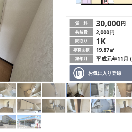
30,000
円
賃 料
2,000円
共益費
1K
間取り
19.87㎡
専有面積
平成元年11月 (
築年月
お気に入り
登録