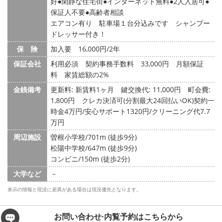
好
閑静な住宅街
インターネット無料
2人入居可
保証人不要
高齢者相談
エアコン有り 駐車場１台分込みです シャンプー
ドレッサー付き！
保 険
加入要 16,000円/2年
保証会社
利用必須 契約事務手数料 33,000円 月額保証
料 家賃総額の2%
金銭備考
更新料: 新賃料1ヶ月
鍵交換代: 11,000円
町会費:
1,800円
クレカ決済可(分割最大24回払いOK)契約一
時金4万円/安心サポート1320円/クリーニング代7.7
万円
周辺施設
曽根小学校/701m (徒歩9分)
松陽中学校/647m (徒歩9分)
コンビニ/150m (徒歩2分)
大学など
－
表示の情報と現況に差異がある場合は現況優先となります。
お問い合わせ·内覧予約は
こちらから