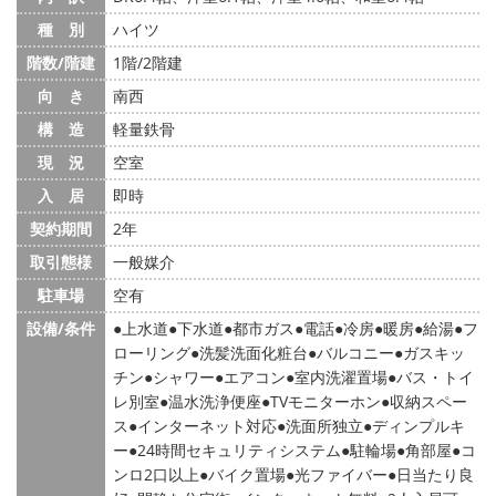
種 別
ハイツ
階数/階建
1階/2階建
向 き
南西
構 造
軽量鉄骨
現 況
空室
入 居
即時
契約期間
2年
取引態様
一般媒介
駐車場
空有
設備/条件
上水道
下水道
都市ガス
電話
冷房
暖房
給湯
フ
ローリング
洗髪洗面化粧台
バルコニー
ガスキッ
チン
シャワー
エアコン
室内洗濯置場
バス・トイ
レ別室
温水洗浄便座
TVモニターホン
収納スペー
ス
インターネット対応
洗面所独立
ディンプルキ
ー
24時間セキュリティシステム
駐輪場
角部屋
コ
ンロ2口以上
バイク置場
光ファイバー
日当たり良