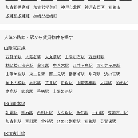
加古郡播磨町
加古郡稲美町
神戸市北区
神戸市西区
姫路市
多可郡多可町
神崎郡福崎町
人気の路線・駅から賃貸物件を探す
山陽電鉄線
西舞子駅
大蔵谷駅
人丸前駅
山陽明石駅
西新町駅
林崎松江海岸駅
藤江駅
中八木駅
江井ヶ島駅
西江井ヶ島駅
山陽魚住駅
東二見駅
西二見駅
播磨町駅
別府駅
浜の宮駅
尾上の松駅
高砂駅
荒井駅
伊保駅
山陽曽根駅
大塩駅
的形駅
妻鹿駅
飾磨駅
手柄駅
山陽姫路駅
JR山陽本線
朝霧駅
明石駅
西明石駅
大久保駅
魚住駅
土山駅
東加古川駅
加古川駅
宝殿駅
曽根駅
ひめじ別所駅
姫路駅
英賀保駅
JR加古川線