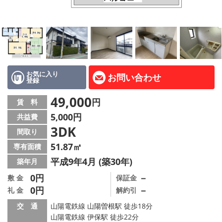
路線·駅から探す
地域から探す
地図から探す
スタッフ紹介
お気に入り
お問い合わせ
登録
Instagram
49,000
円
賃 料
5,000円
共益費
店舗情報·アクセス
3DK
間取り
会社概要
51.87㎡
専有面積
平成9年4月 (築30年)
築年月
メールでお問い合わせ
0円
－
敷 金
保証金
0円
－
礼 金
解約引
交 通
山陽電鉄線 山陽曽根駅 徒歩18分
山陽電鉄線 伊保駅 徒歩22分