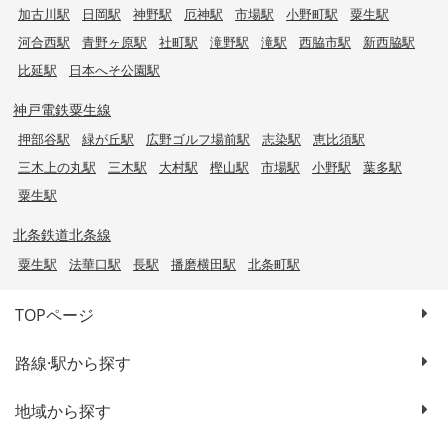
加古川駅
日岡駅
神野駅
厄神駅
市場駅
小野町駅
粟生駅
河合西駅
青野ヶ原駅
社町駅
滝野駅
滝駅
西脇市駅
新西脇駅
比延駅
日本へそ公園駅
神戸電鉄粟生線
押部谷駅
緑が丘駅
広野ゴルフ場前駅
志染駅
恵比須駅
三木上の丸駅
三木駅
大村駅
樫山駅
市場駅
小野駅
葉多駅
粟生駅
北条鉄道北条線
粟生駅
法華口駅
長駅
播磨横田駅
北条町駅
TOPページ
路線·駅から探す
地域から探す