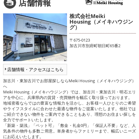
店舗情報
株式会社Meiki
Housing（メイキハウジン
グ）
〒675-0123
加古川市別府町朝日町65番2
店舗情報・アクセスはこちら
加古川・東加古川でお部屋探しならMeiki Housing（メイキハウジング）
へ
Meiki Housing（メイキハウジング）では、加古川・東加古川・明石エリ
アを中心に、兵庫県内の賃貸・売買物件を幅広く取り扱っております。
地域密着ならではの豊富な情報力を活かし、お客様一人ひとりのご希望
やライフスタイルに合わせた最適な物件をご提案いたします。他社では
ご紹介できない物件をご案内できることもあり、理想のお住まい探しを
全力でサポートいたします。
「新築・築浅」「ペット可」「敷金・礼金0円」「保証人不要」など、人
気条件の物件も多数ご用意。単身者からファミリーまで、幅広いニーズ
にお応えいたします。