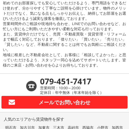
初めてのお部屋探しでも安心していただけるよう、専門用語をできるだ
け使わず、分かりやすく丁寧なご説明を心掛けています。物件のメリッ
トだけでなく、気になる点もしっかりお伝えし、納得してお部屋をお選
びいただけるよう誠実な接客を徹底しております。
営業時間外のご相談や現地待ち合わせ、LINEでのお問い合わせなど、お
忙しい方にもご利用いただきやすい柔軟な対応も行っております。
また、賃貸仲介だけでなく、売買・不動産買取・賃貸管理・リフォーム
まで幅広く対応しております。「借りたい」「買いたい」「売りたい」
「貸したい」など、不動産に関することは何でもお気軽にご相談くださ
い。
地域に根差した不動産会社として、お客様に「相談してよかった」と思
っていただけるよう、スタッフ一同心を込めてサポートいたします。皆
様のご来店・お問い合わせを心よりお待ちしております。
079-451-7417
営業時間：10:00～20:00
定休日：年中無休（年末年始を除く）
メールで
お問い合わせ
人気のエリアから賃貸物件を探す
明石市
加古川市
加東市
三木市
高砂市
西脇市
小野市
加西市