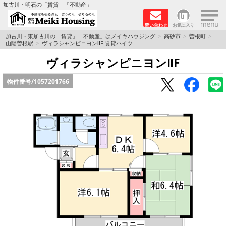
×
加古川・明石の「賃貸」「不動産」
問い合わせ
お気に入り
TOPページ
加古川・東加古川の「賃貸」「不動産」はメイキハウジング
高砂市
曽根町
山陽曽根駅
ヴィラシャンピニヨンⅡF 賃貸ハイツ
☆メイキハウジングオススメ物件特集☆
ヴィラシャンピニヨンⅡF
物件番号/
1057201766
都市ガス物件
初期費用リーズナブル物件
ファミリー物件
ペットOK物件
保証人不要物件
◆新築物件の新設備で快適♪◆