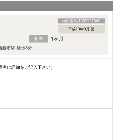
物件番号/
1057237060
平成13年9月 築
1ヶ月
礼 金
 西脇市駅 徒歩8分
備考に詳細をご記入下さい）