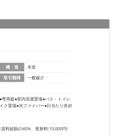
構 造
木造
取引態様
一般媒介
専用庭
室内洗濯置場
バス・トイレ
イク置場
光ファイバー
日当たり良好
料総額の40% 更新料:10,000円/