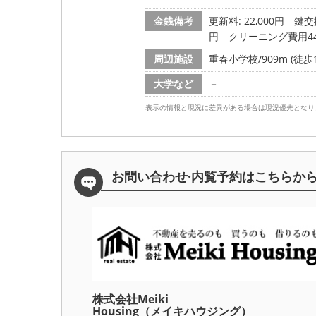
金銭備考
更新料: 22,000円
鍵交換
円 クリーニング費用44,
周辺施設
重春小学校/909m (徒歩1
大学など
－
表示の情報と現況に差異がある場合は現況優先となり
お問い合わせ·内覧予約は
こちらか
株式会社Meiki
Housing（メイキハウジング）