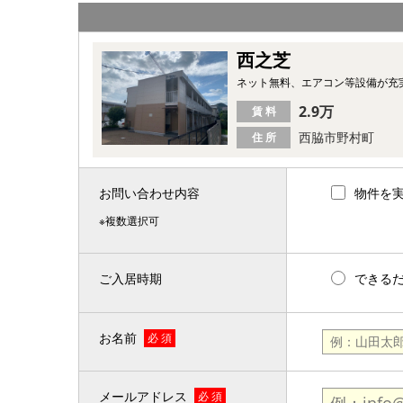
西之芝
ネット無料、エアコン等設備が充
2.9万
賃 料
西脇市野村町
住 所
お問い合わせ内容
物件を
※複数選択可
ご入居時期
できる
お名前
必 須
メールアドレス
必 須