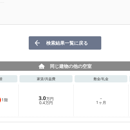
検索結果一覧に戻る
同じ建物の他の空室
階
家賃/
共益費
敷金/
礼金
3.0
－
万円
1
階
1
0.4
ヶ月
万円