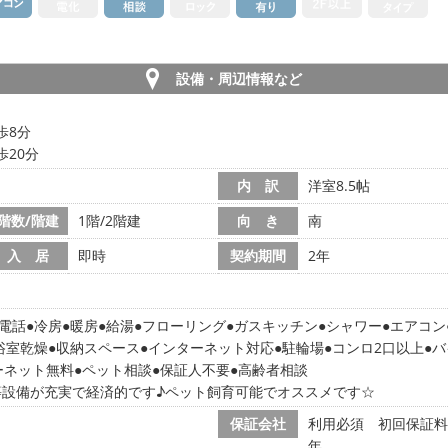
設備・周辺情報など
歩8分
歩20分
内 訳
洋室8.5帖
階数/階建
1階/2階建
向 き
南
入 居
即時
契約期間
2年
電話
冷房
暖房
給湯
フローリング
ガスキッチン
シャワー
エアコン
浴室乾燥
収納スペース
インターネット対応
駐輪場
コンロ2口以上
バ
ーネット無料
ペット相談
保証人不要
高齢者相談
等設備が充実で経済的です♪ペット飼育可能でオススメです☆
保証会社
利用必須 初回保証料:賃
年