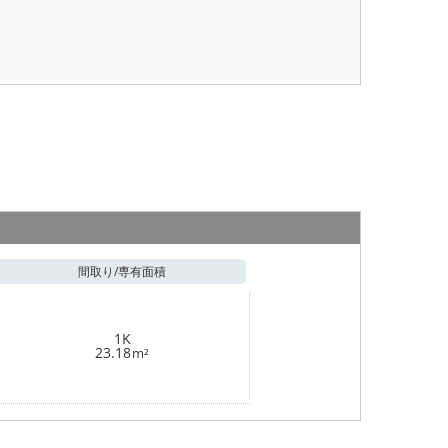
間取り/
専有面積
1K
23.18
m²