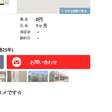
大きな地図で見る
0円
敷 金
1ヶ月
礼 金
－
保証金
－
解約引
築25年)
お問い合わせ
スメです☆