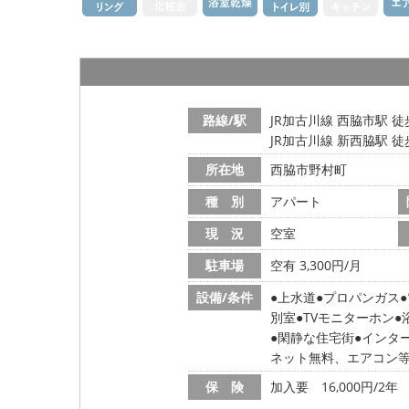
路線/駅
JR加古川線 西脇市駅 徒
JR加古川線 新西脇駅 徒
所在地
西脇市野村町
種 別
アパート
現 況
空室
駐車場
空有 3,300円/月
設備/条件
上水道
プロパンガス
別室
TVモニターホン
閑静な住宅街
インタ
ネット無料、エアコン
保 険
加入要 16,000円/2年