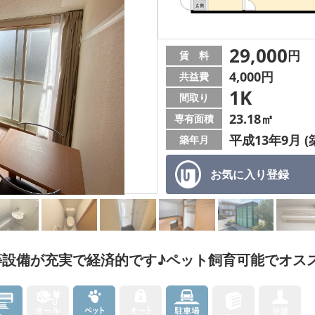
29,000
円
賃 料
4,000円
共益費
1K
間取り
23.18㎡
専有面積
平成13年9月 (
築年月
お気に入り
登録
等設備が充実で経済的です♪ペット飼育可能でオス