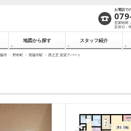
お電話で
079
営業時間：1
定休日：
地図から探す
スタッフ紹介
脇市
野村町
西脇市駅
西之芝 賃貸アパート